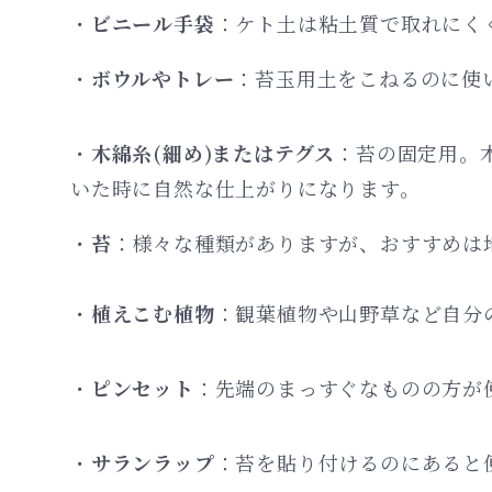
・
ビニール手袋
：ケト土は粘土質で取れにく
・
ボウルやトレー
：苔玉用土をこねるのに使
・
木綿糸(細め)またはテグス
：苔の固定用。
いた時に自然な仕上がりになります。
・
苔
：様々な種類がありますが、おすすめは
・
植えこむ植物
：観葉植物や山野草など自分
・
ピンセット
：先端のまっすぐなものの方が
・
サランラップ
：苔を貼り付けるのにあると